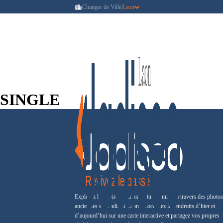
Changer de Ville
|
Laon
SINGLE
Explorez l’histoire de Laon et du Laonnois à travers des photos
anciennes sur Jadiseo Laon ! Localisez les endroits d’hier et
d’aujourd’hui sur une carte interactive et partagez vos propres