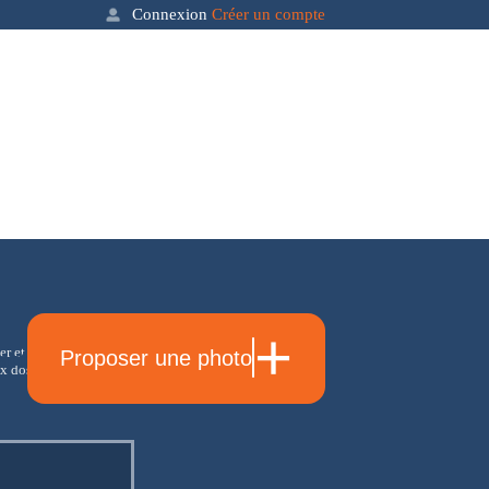
Connexion
Créer un compte
+
er et soyez les
Proposer une photo
act
 dossiers et actualités
Email