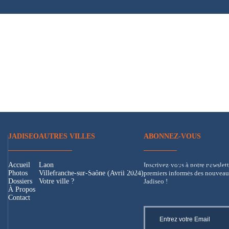
JADISEO
AUTRES VILLES
ABONNEZ-VOUS
Accueil
Laon
Inscrivez-vous à notre newslett
Accueil
Photos
Dossiers
À Propos
Cont
Photos
Villefranche-sur-Saône (Avril 2024)
premiers informés des nouveaux
Dossiers
Votre ville ?
Jadiseo !
À Propos
Contact