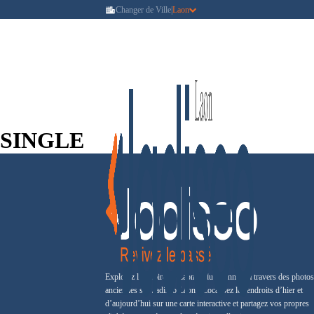
Changer de Ville
|
Laon
SINGLE
Explorez l’histoire de Laon et du Laonnois à travers des photos
anciennes sur Jadiseo Laon ! Localisez les endroits d’hier et
d’aujourd’hui sur une carte interactive et partagez vos propres