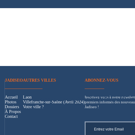
JADISEO
AUTRES VILLES
ABONNEZ-VOUS
Accueil
Laon
Inscrivez-vous à notre newslett
Accueil
Photos
Dossiers
À Propos
Cont
Photos
Villefranche-sur-Saône (Avril 2024)
premiers informés des nouveaux
Dossiers
Votre ville ?
Jadiseo !
À Propos
Contact