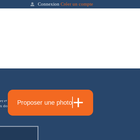
Connexion
Créer un compte
+
er et soyez les
Proposer une photo
act
 dossiers et actualités
Email