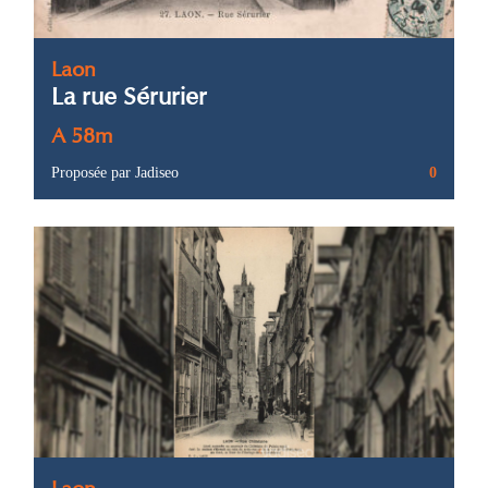
Laon
La rue Sérurier
A 58m
Proposée par Jadiseo
0
Laon