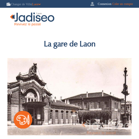
Connexion
Créer un compte
Changer de Ville
|
Laon
La gare de Laon